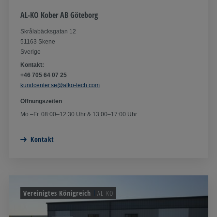
AL-KO Kober AB Göteborg
Skrålabäcksgatan 12
51163 Skene
Sverige
Kontakt:
+46 705 64 07 25
kundcenter.se@alko-tech.com
Öffnungszeiten
Mo.–Fr. 08:00–12:30 Uhr & 13:00–17:00 Uhr
Kontakt
Vereinigtes Königreich
AL-KO