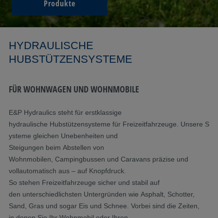
Produkte
HYDRAULISCHE
HUBSTÜTZENSYSTEME
FÜR WOHNWAGEN UND WOHNMOBILE
E&P
Hydraulics
steht
für erstklassige
hydraulische
Hubstützen
systeme
für
Freizeitfahrzeuge
.
Unsere
S
ysteme
gleichen
Unebenheiten und
Steigungen
beim
Abstellen
von
Wohnmobilen,
Campingbussen
und Caravans präzise und
vollautomatisch
aus
– auf Knopfdruck.
So
stehen
Freizeitfahrzeuge
sicher
und
stabil
auf
den
unterschiedlichsten
Untergründen
wie
Asphalt, Schotter,
Sand, Gras und
sogar
Eis und Schnee. Vorbei
sind
die
Zeiten
,
in
denen
Sie
Ihr
Wohnmobil
oder
Ihren