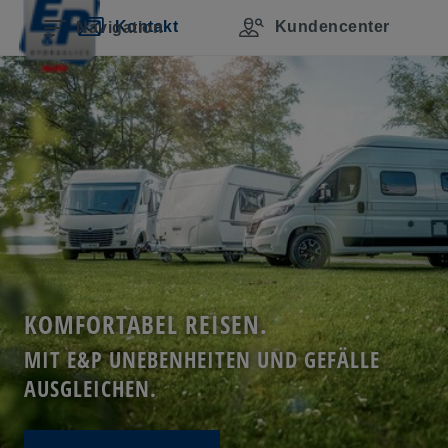
Navigation überspringen
Zum Hauptcontent
Zur Hauptnavigation springen
Inhaltsverzeichnis
Kontakt
Kundencenter
Navigation
KOMFORTABEL REISEN.
MIT E&P UNEBENHEITEN UND GEFÄLLE
AUSGLEICHEN.