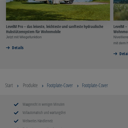
LevelM Pro – das leiseste, leichteste und sanfteste hydraulische
LevelM –
Hubstützensystem für Wohnmobile
Wohnmob
Jetzt mit Wiegefunktion
Nivellier
mit dem 
Details
Detai
Start
Produkte
Footplate-Cover
Footplate-Cover
Waagerecht in wenigen Minuten
Vollautomatisch und wartungsfrei
Weltweites Händlernetz