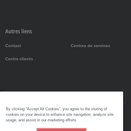
Autres liens
Contact
Centres de services
Centre clients
FR:
France
By clicking “Accept All Cookies”, you agree to the storing of
cookies on your device to enhance site navigation, analyze site
usage, and assist in our marketing efforts.
Accessibilité