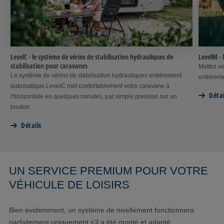
LevelC - le système de vérins de stabilisation hydrauliques de
LevelM - 
stabilisation pour caravanes
Mettez vo
Le système de vérins de stabilisation hydrauliques entièrement
entièrem
automatique LevelC met confortablement votre caravane à
Détai
l'horizontale en quelques minutes, par simple pression sur un
bouton.
Détails
UN SERVICE PREMIUM POUR VOTRE
VÉHICULE DE LOISIRS
Bien évidemment, un système de nivellement fonctionnera
parfaitement uniquement s’il a été monté et adapté