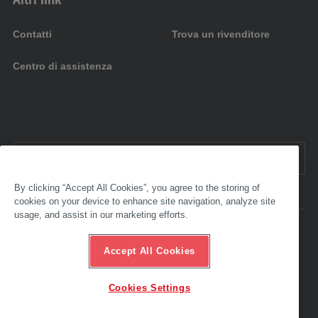
Contatti
Trova un rivenditore
Centro di assistenza
IT:
Italia
By clicking “Accept All Cookies”, you agree to the storing of
cookies on your device to enhance site navigation, analyze site
usage, and assist in our marketing efforts.
Accessibilità
Note legali
Accept All Cookies
CGV
Protezione dei dati
Linea diretta di etica
Cookies Settings
© 2025 AL-KO. Tutti i diritti riservati - AL-KO KOBER GmbH/Srl