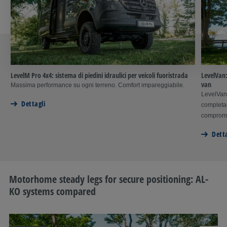
LevelM Pro 4x4: sistema di piedini idraulici per veicoli fuoristrada
LevelVan:
van
Massima performance su ogni terreno. Comfort impareggiabile.
LevelVan 
Dettagli
completam
compromes
Detta
Motorhome steady legs for secure positioning: AL-
KO systems compared