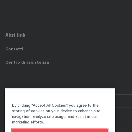
Altri link
Contatti
Centro di assistenza
IT:
Italia
By clicking “Accept All Cookies”, you agree to the
storing of cookies on your device to enhance site
navigation, analyze site usage, and assist in our
marketing efforts.