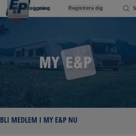
Hoppa över navigering
Hoppa till huvudinnehåll
Hoppa till huvudnavigering
Innehållsförteckning
Inloggning
Registrera dig
Navigation
S
BLI MEDLEM I MY E&P NU