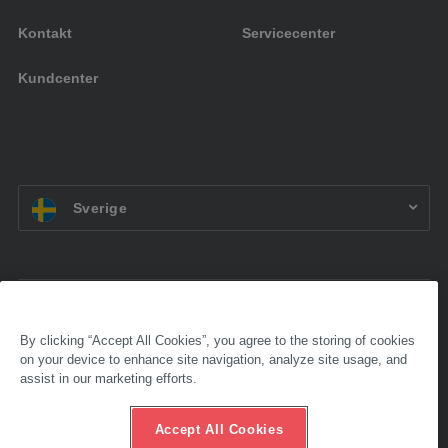
Kontakt
Servicecenter
Kundcenter
SV:
Sverige
Tillgänglighet
Redaktionell ruta
By clicking “Accept All Cookies”, you agree to the storing of cookies
Allmänna försäljningsvillkor
on your device to enhance site navigation, analyze site usage, and
Skydd av personuppgifter
assist in our marketing efforts.
Etisk hotline
© 2025 AL-KO. Alla rättigheter förbehållna. - AL-KO KOBER&nbsp;AB
Accept All Cookies