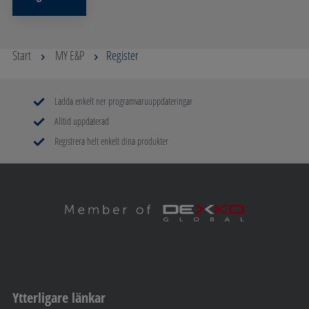
Start
MY E&P
Register
Ladda enkelt ner programvaruuppdateringar
Alltid uppdaterad
Registrera helt enkelt dina produkter
Ytterligare länkar