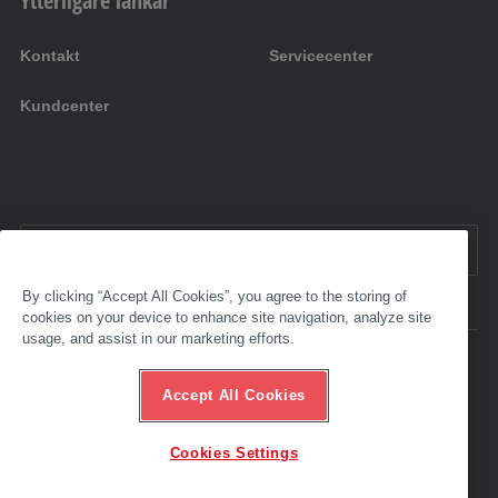
Ytterligare länkar
Kontakt
Servicecenter
Kundcenter
SV:
Sverige
By clicking “Accept All Cookies”, you agree to the storing of
cookies on your device to enhance site navigation, analyze site
usage, and assist in our marketing efforts.
Tillgänglighet
Redaktionell ruta
Accept All Cookies
Allmänna försäljningsvillkor
Skydd av personuppgifter
Etisk hotline
Cookies Settings
© 2025 AL-KO. Alla rättigheter förbehållna. - AL-KO KOBER&nbsp;AB