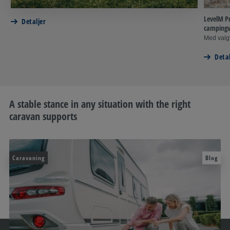
LevelM Pr
Detaljer
camping
Med valgf
Detal
A stable stance in any situation with the right
caravan supports
Caravaning
Blog