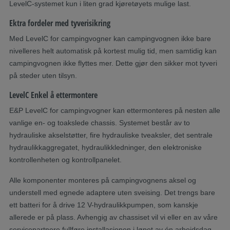
LevelC-systemet kun i liten grad kjøretøyets mulige last.
Ektra fordeler med tyverisikring
Med LevelC for campingvogner kan campingvognen ikke bare
nivelleres helt automatisk på kortest mulig tid, men samtidig kan
campingvognen ikke flyttes mer. Dette gjør den sikker mot tyveri
på steder uten tilsyn.
LevelC Enkel å ettermontere
E&P LevelC for campingvogner kan ettermonteres på nesten alle
vanlige en- og toakslede chassis. Systemet består av to
hydrauliske akselstøtter, fire hydrauliske tveaksler, det sentrale
hydraulikkaggregatet, hydraulikkledninger, den elektroniske
kontrollenheten og kontrollpanelet.
Alle komponenter monteres på campingvognens aksel og
understell med egnede adaptere uten sveising. Det trengs bare
ett batteri for å drive 12 V-hydraulikkpumpen, som kanskje
allerede er på plass. Avhengig av chassiset vil vi eller en av våre
servicepartnere fullføre installasjonen i løpet av én arbeidsdag.