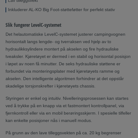
Lav tilleggsvekt
Inkluderer AL-KO Big Foot-støtteføtter for perfekt stativ
Slik fungerer LevelC-systemet
Det helautomatiske LevelC-systemet justerer campingvognen
horisontalt langs lengde- og tverraksen ved hjelp av to
hydraulikksylindere montert på akselen og fire hydrauliske
tveaksler. Kjøretøyet er dermed i en stabil og horisontal posisjon
i løpet av noen få minutter. De seks hydrauliske støttene er
forbundet via monteringsplater med kjøretøyets ramme og
akselen. Den intelligente algoritmen forhindrer at det oppstår
skadelige torsjonskrefter i kjøretøyets chassis.
Styringen er enkel og intuitiv. Nivelleringsprosessen kan startes
ved å trykke på en knapp via et fastmontert kontrollpanel, via
fjernkontroll eller via en mobil berøringsskjerm. I spesielle tilfeller
kan enkelte posisjoner nås i manuell modus.
På grunn av den lave tilleggsvekten på ca. 20 kg begrenser