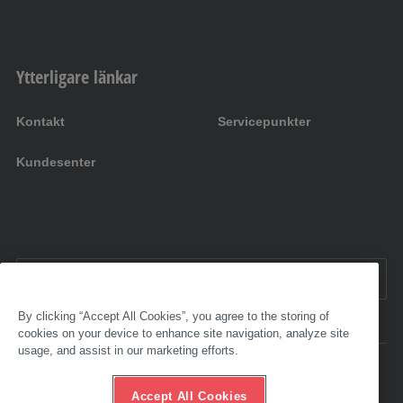
Ytterligare länkar
Kontakt
Servicepunkter
Kundesenter
NO:
Norge
By clicking “Accept All Cookies”, you agree to the storing of
cookies on your device to enhance site navigation, analyze site
usage, and assist in our marketing efforts.
Tilgjengelighet
Impressum
Accept All Cookies