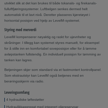
utviklet slik at det kan brukes til både tokanals- og firekanals-
fulluftfjæringssystemer. Luftbelgen senkes dermed helt
automatisk til et lavt nivå. Deretter plasseres kjøretøyet i
horisontal posisjon ved hjelp av LevelM-systemet.
Styring med merverdi
LevelM kompenserer nøyaktig og raskt for ujevnheter og
skråninger. I tillegg kan systemet styres manuelt, for eksempel
for å stille inn en komfortabel soveposisjon eller for å tømme
avløpstanken fullstendig. En individuell posisjon for tømming av
tanken kan lagres.
Betjeningen skjer som standard via et fastmontert kontrollpanel.
Som ekstrautstyr kan LevelM også betjenes med en
berøringsskjerm via radio.
Leveringsomfang
4 hydrauliske løftestøtter
Hydraulikkaggregat med integrert oljereservoar