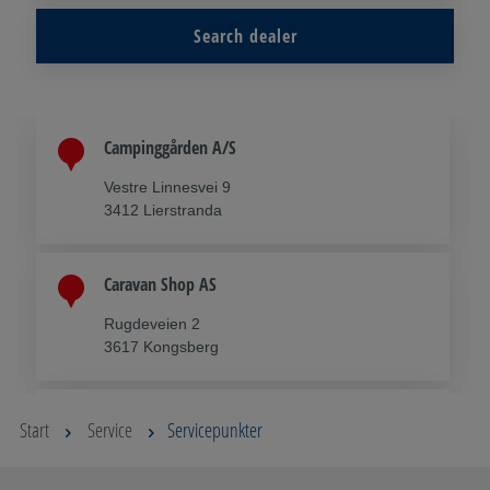
Search dealer
Campinggården A/S
Vestre Linnesvei 9
3412 Lierstranda
Caravan Shop AS
Rugdeveien 2
3617 Kongsberg
Kroken avd. Østfold/ Kroken Caravan AS
Start
Service
Servicepunkter
Langøyveien 3
1640 Råde