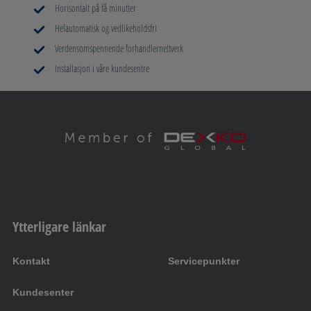
Horisontalt på få minutter
Helautomatisk og vedlikeholdsfri
Sola Bobil AS
Verdensomspennende forhandlernettverk
Installasjon i våre kundesentre
Vestre Svanholmen 19
4313 Sandnes
Askjems Camping-Center AS
Åshaugveien 4
3170 Sem
Grenland Bobilsenter as
Ytterligare länkar
Rødmyrsvingen 120
3740 Skien
Kontakt
Servicepunkter
Kundesenter
Kroken Oslo