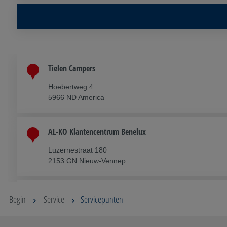
Tielen Campers
Hoebertweg 4
5966 ND America
AL-KO Klantencentrum Benelux
Luzernestraat 180
2153 GN Nieuw-Vennep
Caravan Centrum Emmen
Begin
Service
Servicepunten
Navigatiestraat 8
7826 TD Emmen