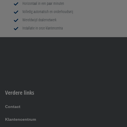
Horizontaal in een paar minuten
Volledig automatisch en onderhoudsvrij
De Vossenhoek Caravan & Recreatie
Wereldwijd dealernetwerk
Installatie in onze klantencentra
Argon 33
4751 XC Oud-Gastel
Pauw Recreatie B.V.
Pascalstraat 3
1704 RD Heerhugowaard
De Jong Kampeercentrum B.V.
Verdere links
Beeklaan 24-A
2191 AB Hillegom-De Zilk
Contact
Klantencentrum
L. van den Elzen Caravanservice BV