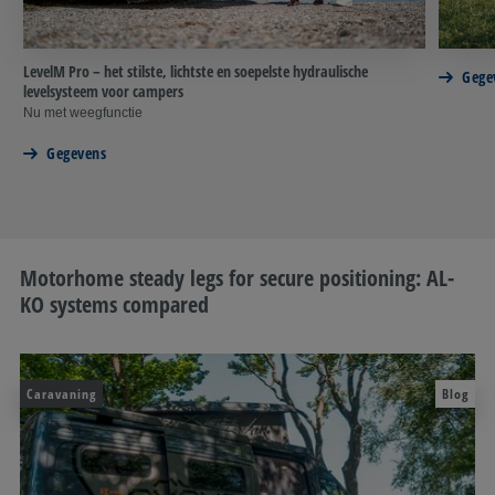
LevelM Pro – het stilste, lichtste en soepelste hydraulische
Gege
levelsysteem voor campers
Nu met weegfunctie
Gegevens
Motorhome steady legs for secure positioning: AL-
KO systems compared
Caravaning
Blog