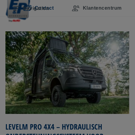
Navigatie overslaan
Naar hoofdinhoud
Naar hoofdnavigatie gaan
Inhoudsopgave
Contact
Klantencentrum
Navigation
LEVELM PRO 4X4 – HYDRAULISCH