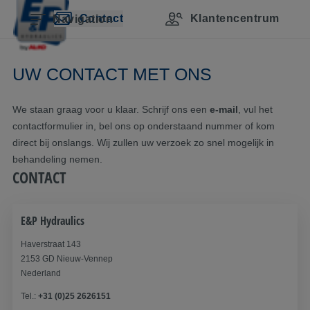
Navigatie overslaan
Naar hoofdinhoud
Naar hoofdnavigatie gaan
Inhoudsopgave
Contact
Klantencentrum
Navigation
UW CONTACT MET ONS
We staan graag voor u klaar. Schrijf ons een
e-mail
, vul het
contactformulier in, bel ons op onderstaand nummer of kom
direct bij onslangs. Wij zullen uw verzoek zo snel mogelijk in
behandeling nemen.
CONTACT
E&P Hydraulics
Haverstraat 143
2153 GD Nieuw-Vennep
Nederland
Tel.:
+31 (0)25 2626151